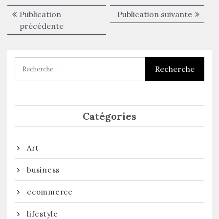
Navigation
Publica
Publication
Publication suivante
de
Publication
suivant
précédente
précédente :
l’article
Catégories
Art
business
ecommerce
lifestyle