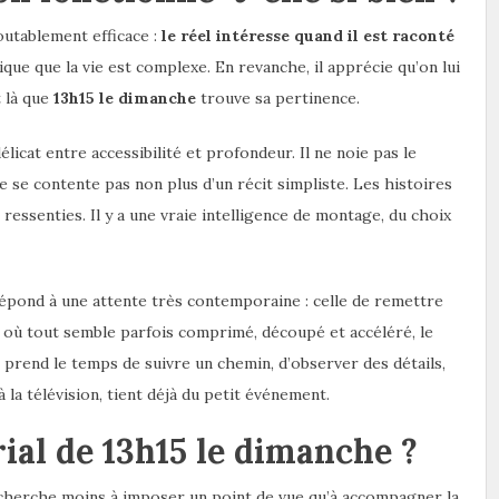
outablement efficace :
le réel intéresse quand il est raconté
lique que la vie est complexe. En revanche, il apprécie qu’on lui
t là que
13h15 le dimanche
trouve sa pertinence.
icat entre accessibilité et profondeur. Il ne noie pas le
e se contente pas non plus d’un récit simpliste. Les histoires
ressenties. Il y a une vraie intelligence de montage, du choix
répond à une attente très contemporaine : celle de remettre
l où tout semble parfois comprimé, découpé et accéléré, le
 prend le temps de suivre un chemin, d’observer des détails,
 la télévision, tient déjà du petit événement.
rial de 13h15 le dimanche ?
i cherche moins à imposer un point de vue qu’à accompagner la