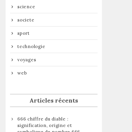
science
societe
sport
technologie
voyages
web
Articles récents
666 chiffre du diable :
signification, origine et
symbolique du nombre 666