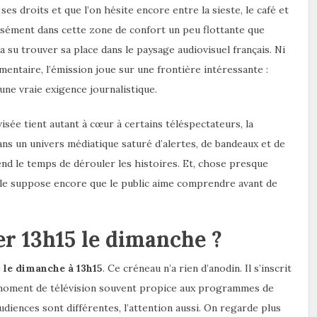
es droits et que l’on hésite encore entre la sieste, le café et
écisément dans cette zone de confort un peu flottante que
a su trouver sa place dans le paysage audiovisuel français. Ni
umentaire, l’émission joue sur une frontière intéressante :
une vraie exigence journalistique.
sée tient autant à cœur à certains téléspectateurs, la
ans un univers médiatique saturé d’alertes, de bandeaux et de
nd le temps de dérouler les histoires. Et, chose presque
elle suppose encore que le public aime comprendre avant de
er 13h15 le dimanche ?
e
le dimanche à 13h15
. Ce créneau n’a rien d’anodin. Il s’inscrit
n moment de télévision souvent propice aux programmes de
udiences sont différentes, l’attention aussi. On regarde plus