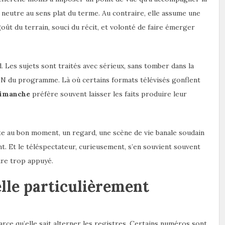
 neutre au sens plat du terme. Au contraire, elle assume une
goût du terrain, souci du récit, et volonté de faire émerger
. Les sujets sont traités avec sérieux, sans tomber dans la
ADN du programme. Là où certains formats télévisés gonflent
dimanche
préfère souvent laisser les faits produire leur
ite au bon moment, un regard, une scène de vie banale soudain
nt. Et le téléspectateur, curieusement, s’en souvient souvent
ire trop appuyé.
elle particulièrement
 parce qu’elle sait alterner les registres. Certains numéros sont