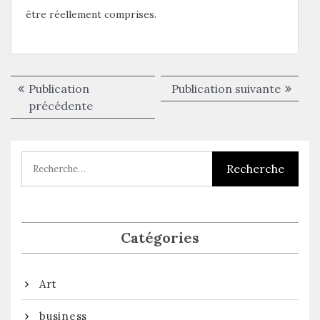
être réellement comprises.
Navigation
Publica
Publication
Publication suivante
de
Publication
suivant
précédente
précédente :
l’article
Catégories
Art
business