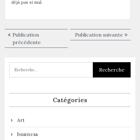
déjà pas si mal.
Navigation
Publica
Publication
Publication suivante
de
Publication
suivant
précédente
précédente :
l’article
Catégories
Art
business