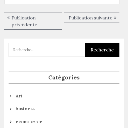
Navigation
Publica
Publication
Publication suivante
de
Publication
suivant
précédente
précédente :
l’article
Catégories
Art
business
ecommerce