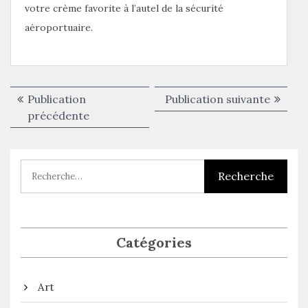
votre crème favorite à l’autel de la sécurité
aéroportuaire.
Navigation
Publica
Publication
Publication suivante
de
Publication
suivant
précédente
précédente :
l’article
Catégories
Art