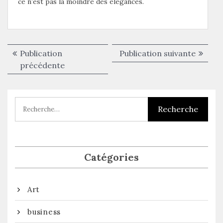
ce n’est pas la moindre des élégances.
Navigation
Publica
Publication
Publication suivante
de
Publication
suivant
précédente
précédente :
l’article
Catégories
Art
business