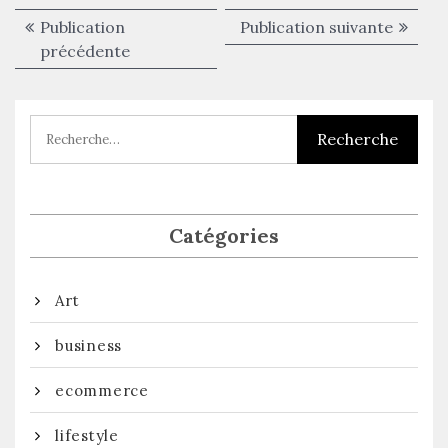
Navigation
Publica
Publication
Publication suivante
de
Publication
suivant
précédente
précédente :
l’article
Catégories
Art
business
ecommerce
lifestyle