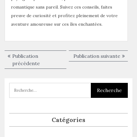
romantique sans pareil. Suivez ces conseils, faites
preuve de curiosité et profitez pleinement de votre
aventure amoureuse sur ces îles enchantées.
Navigation
Publica
Publication
Publication suivante
de
Publication
suivant
précédente
précédente :
l’article
Catégories