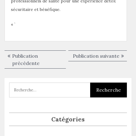
professionnels de santé pour une expérience detox
sécuritaire et bénéfique.
« `
Navigation
Publica
Publication
Publication suivante
de
Publication
suivant
précédente
précédente :
l’article
Catégories