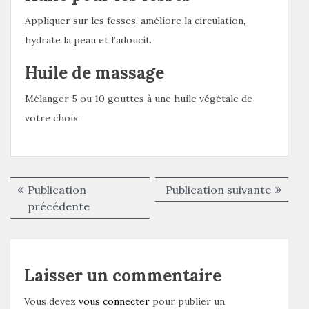
Appliquer sur les fesses, améliore la circulation,
hydrate la peau et l’adoucit.
Huile de massage
Mélanger 5 ou 10 gouttes à une huile végétale de
votre choix
Navigation
Publica
Publication
Publication suivante
de
Publication
suivant
précédente
précédente :
l’article
Laisser un commentaire
Vous devez
vous connecter
pour publier un