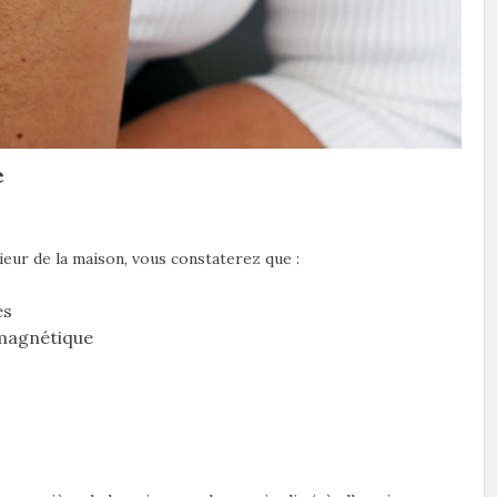
e
rieur de la maison, vous constaterez que :
es
omagnétique