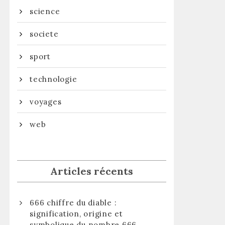
science
societe
sport
technologie
voyages
web
Articles récents
666 chiffre du diable :
signification, origine et
symbolique du nombre 666