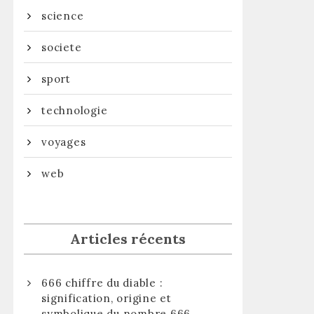
science
societe
sport
technologie
voyages
web
Articles récents
666 chiffre du diable :
signification, origine et
symbolique du nombre 666