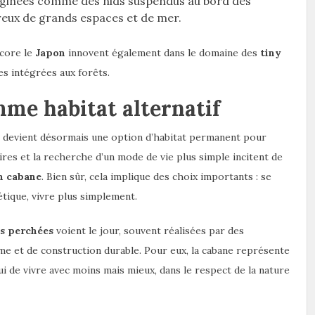
aginées comme des nids suspendus au bord des
ureux de grands espaces et de mer.
core le
Japon
innovent également dans le domaine des
tiny
s intégrées aux forêts.
me habitat alternatif
e devient désormais une option d’habitat permanent pour
aires et la recherche d’un mode de vie plus simple incitent de
n cabane
. Bien sûr, cela implique des choix importants : se
tique, vivre plus simplement.
s perchées
voient le jour, souvent réalisées par des
me et de construction durable. Pour eux, la cabane représente
ui de vivre avec moins mais mieux, dans le respect de la nature