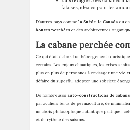
La Bretagne
: des cabanes im
falaises, idéales pour les amo
D’autres pays comme
la Suède
,
le Canada
ou en
houses perchées
et des architectures organique
La cabane perchée com
Ce qui était d’abord un hébergement touristiqu
certains. Les enjeux climatiques, les crises sanit
plus en plus de personnes à envisager une
vie e
défaire du superflu, adopter une sobriété énergé
De nombreuses
auto-constructions de cabane
particuliers férus de permaculture, de minimalis
un choix philosophique autant que pratique : cel
et du rythme des saisons.