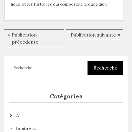
lieux, et les histoires qui composent le quotidien.
Navigation
Publica
Publication
Publication suivante
de
Publication
suivant
précédente
précédente :
l’article
Catégories
Art
business