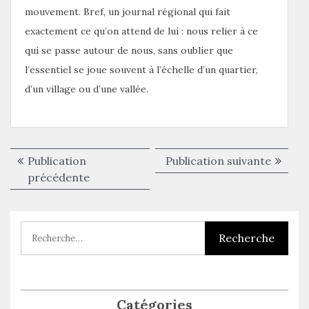
mouvement. Bref, un journal régional qui fait
exactement ce qu’on attend de lui : nous relier à ce
qui se passe autour de nous, sans oublier que
l’essentiel se joue souvent à l’échelle d’un quartier,
d’un village ou d’une vallée.
Navigation
Publica
Publication
Publication suivante
de
Publication
suivant
précédente
précédente :
l’article
Catégories