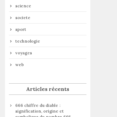
science
societe
sport
technologie
voyages
web
Articles récents
666 chiffre du diable :
signification, origine et
symbolique du nombre 666