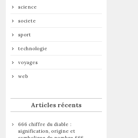
science
societe
sport
technologie
voyages
web
Articles récents
666 chiffre du diable :
signification, origine et
symbolique du nombre 666